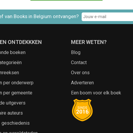
ef van Books in Belgium ontvangen?
EN ONTDEKKKEN
MEER WETEN?
onde boeken
Blog
ategorieën
Contact
nreeksen
Over ons
n per onderwerp
Adverteren
n per gemeente
Een boom voor elk boek
de uitgevers
ire auteurs
e geschiedenis