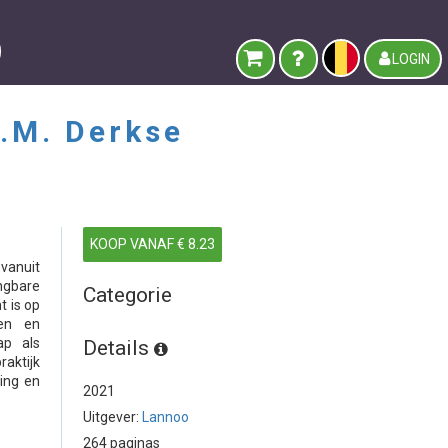
LOGIN
C.M. Derkse
KOOP VANAF € 8.23
 vanuit
gbare
Categorie
t is op
ven en
ap als
Details
raktijk
ing en
2021
Uitgever:
Lannoo
264 paginas