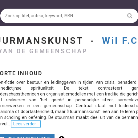
TUURMANSKUNST -
Wil F.
 VAN DE GEMEENSCHAP
ORTE INHOUD
n-fictie over bestuur en leidinggeven in tijden van crisis, benaderd
enedictijnse spiritualiteit. De tekst contrasteert gan
iderschapstheorieën en organisatiemodellen met een traditie die gerich
et realiseren van ‘het goede’ in persoonlijke sfeer, samenle
amenwerken in een gemeenschap. Centraal staat niet leidersch
arisma of doortastendheid, maar ‘stuurmanskunst’: een aan te leren p
n scholing en oefening. De stuurman maakt deel uit van de bemann
rvul...
Lees verder...