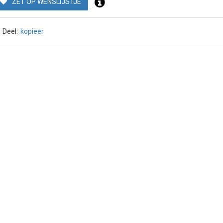
ZET OP WENSLIJSTJE
Deel:
kopieer