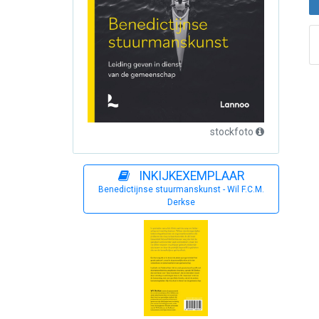
stockfoto
INKIJKEXEMPLAAR
Benedictijnse stuurmanskunst - Wil F.C.M.
Derkse