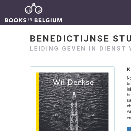
BENEDICTIJNSE S
LEIDING GEVEN IN DIENST
K
No
b
le
h
s
ch
va
ve