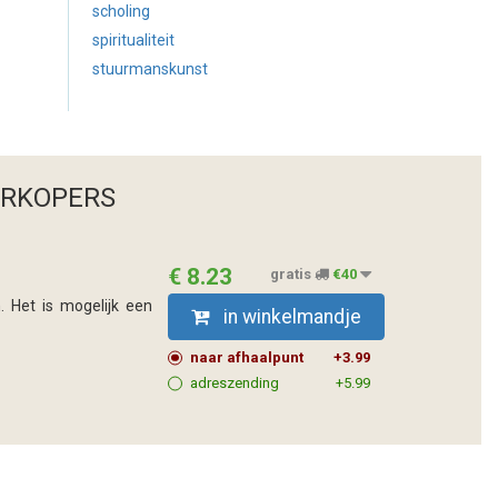
scholing
spiritualiteit
stuurmanskunst
ERKOPERS
€ 8.23
gratis
€40
. Het is mogelijk een
in winkelmandje
naar afhaalpunt
+3.99
adreszending
+5.99