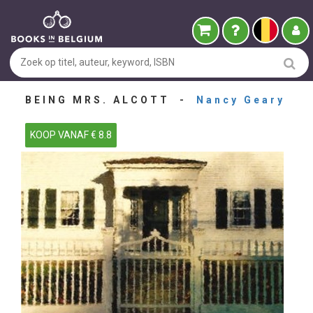
BEING MRS. ALCOTT -
Nancy Geary
KOOP VANAF € 8.8