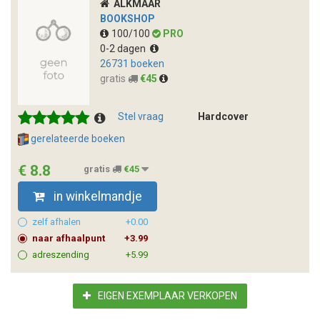
ALKMAAR
BOOKSHOP
100/100
PRO
0-2 dagen
26731 boeken
gratis
€45
Stel vraag
Hardcover
gerelateerde boeken
€ 8.8
gratis
€45
in winkelmandje
zelf afhalen
+0.00
naar afhaalpunt
+3.99
adreszending
+5.99
EIGEN EXEMPLAAR VERKOPEN