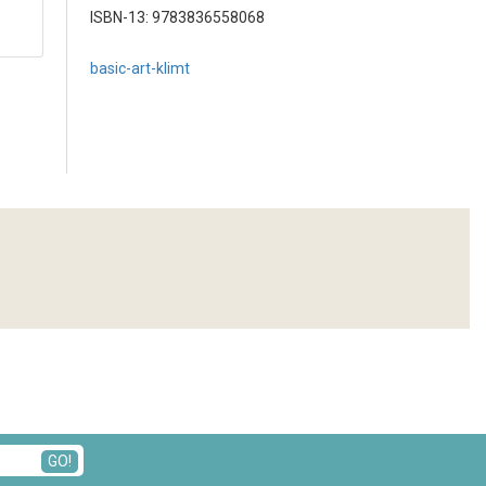
ISBN-13: 9783836558068
basic-art-klimt
GO!