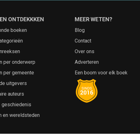
EN ONTDEKKKEN
MEER WETEN?
onde boeken
Blog
ategorieën
Contact
nreeksen
Over ons
n per onderwerp
Adverteren
n per gemeente
Een boom voor elk boek
de uitgevers
ire auteurs
e geschiedenis
n en wereldsteden