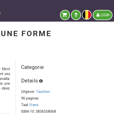
LOGIN
 UNE FORME
Categorie
v Klimt
ent ses
vailla:
Details
nte une
 désir,
Uitgever:
Taschen
96 paginas
Taal:
Frans
ISBN-10: 3836558068