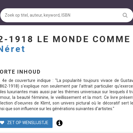
62-1918 LE MONDE COMME
 Néret
ORTE INHOUD
 4e de couverture indique : "La popularité toujours vivace de Gusta
862-1918) s'explique non seulement par l'attrait particulier qu'exerc
iles luxuriantes mais aussi par les thèmes universaux sur lesquels il tra
amour, la beauté féminine, le vieillissement et la mort. Ce livre prése
lection d'oeuvres de Klimt, son univers pictural où le décoratif sert le
nsi que son influence sur les générations suivantes d'artistes."
ZET OP WENSLIJSTJE