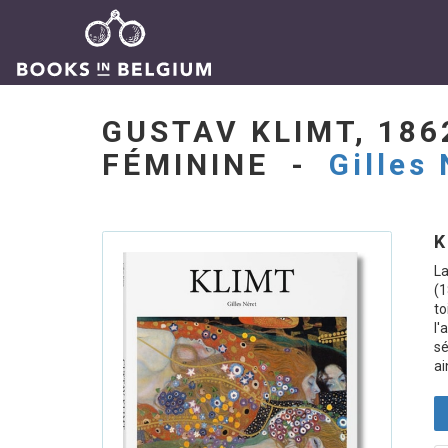
GUSTAV KLIMT, 18
FÉMININE -
Gilles
K
La
(1
to
l'
sé
ai