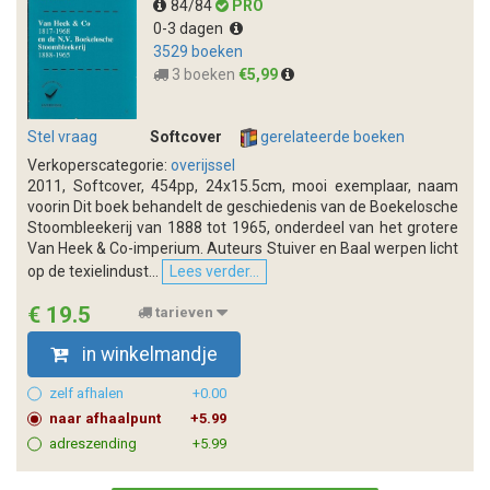
84/84
PRO
0-3 dagen
3529 boeken
3 boeken
€5,99
Stel vraag
Softcover
gerelateerde boeken
Verkoperscategorie:
overijssel
2011, Softcover, 454pp, 24x15.5cm, mooi exemplaar, naam
voorin Dit boek behandelt de geschiedenis van de Boekelosche
Stoombleekerij van 1888 tot 1965, onderdeel van het grotere
Van Heek & Co-imperium. Auteurs Stuiver en Baal werpen licht
op de texielindust...
Lees verder...
€ 19.5
tarieven
in winkelmandje
zelf afhalen
+0.00
naar afhaalpunt
+5.99
adreszending
+5.99