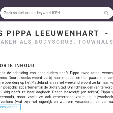
S PIPPA LEEUWENHART 
ZAKEN ALS BODYSCRUB, TOUWHAL
ORTE INHOUD
nds de scheiding van haar ouders heeft Pippa twee totaal verschi
evens. Doordeweeks woont ze bij haar moeder en hun paarden in ee
re boerderij op het Platteland. En in het weekend woont ze bij haar v
n poepchic appartement in de Grote Stad. Om lichtelijk gek van te word
lukkig heeft ze haar dagboek. Daarin beschrijft (en tekent) Pippa 
eemaakt, maar zoekt ze ook verwarrende zaken uit, bijvoorbeel
voelens (wat zijn het eigenlijk en waarom veranderen ze zo makke
ees verder...