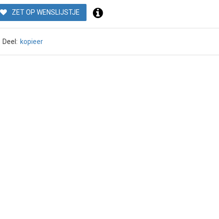
ZET OP WENSLIJSTJE
Deel:
kopieer