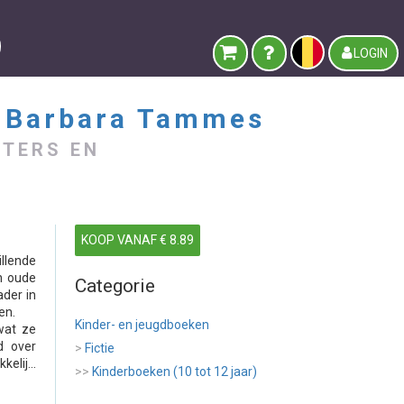
LOGIN
-
Barbara Tammes
STERS EN
KOOP VANAF € 8.89
llende
n oude
Categorie
ader in
en.
Kinder- en jeugdboeken
wat ze
d over
>
Fictie
lij...
>>
Kinderboeken (10 tot 12 jaar)