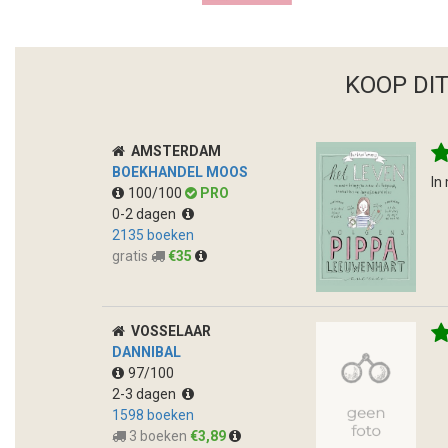
KOOP DI
AMSTERDAM
BOEKHANDEL MOOS
In
100/100
PRO
0-2 dagen
2135 boeken
gratis
€35
VOSSELAAR
DANNIBAL
97/100
2-3 dagen
1598 boeken
3 boeken
€3,89