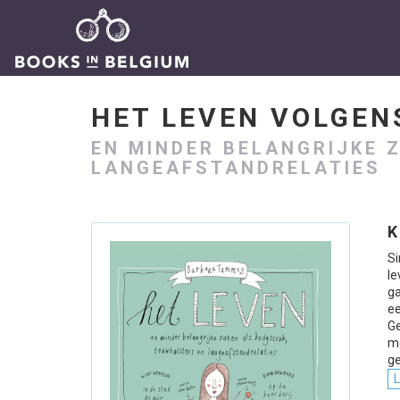
HET LEVEN VOLGEN
EN MINDER BELANGRIJKE 
LANGEAFSTANDRELATIES
K
Si
l
ga
ee
Ge
m
ge
L