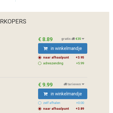
ERKOPERS
€ 8.89
gratis
€35
in winkelmandje
naar afhaalpunt
+3.95
adreszending
+5.99
€ 9.99
tarieven
in winkelmandje
zelf afhalen
+0.00
naar afhaalpunt
+3.89