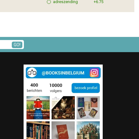
adreszending
+6.75
GO!