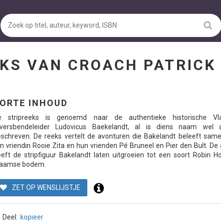
EKS VAN CROACH PATRIC
ORTE INHOUD
e stripreeks is genoemd naar de authentieke historische V
oversbendeleider Ludovicus Baekelandt, al is diens naam wel 
schreven. De reeks vertelt de avonturen die Bakelandt beleeft sam
jn vriendin Rooie Zita en hun vrienden Pé Bruneel en Pier den Bult. De
eft de stripfiguur Bakelandt laten uitgroeien tot een soort Robin H
laamse bodem.
ZET OP WENSLIJSTJE
Deel:
kopieer