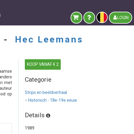
LOGIN
K -
Hec Leemans
KOOP VANAF € 2
laamse
anders
Categorie
en met
 auteur
Strips en beeldverhaal
ood op
>
Historisch - 18e-19e eeuw
Details
1989