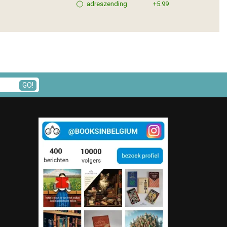
adreszending
+5.99
GO!