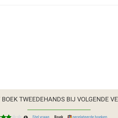
T BOEK TWEEDEHANDS
BIJ VOLGENDE V
Stel vraag
Boek
gerelateerde boeken