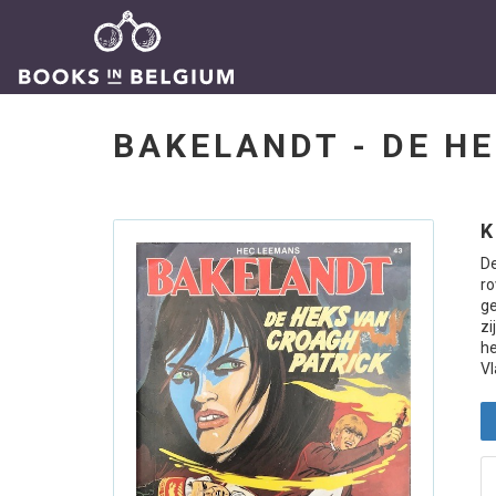
BAKELANDT - DE H
K
D
r
ge
zi
he
V