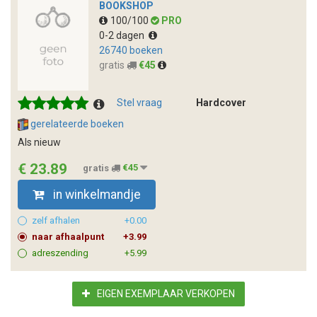
BOOKSHOP
100/100
PRO
0-2 dagen
26740 boeken
gratis
€45
Stel vraag
Hardcover
gerelateerde boeken
Als nieuw
€ 23.89
gratis
€45
in winkelmandje
zelf afhalen
+0.00
naar afhaalpunt
+3.99
adreszending
+5.99
EIGEN EXEMPLAAR VERKOPEN