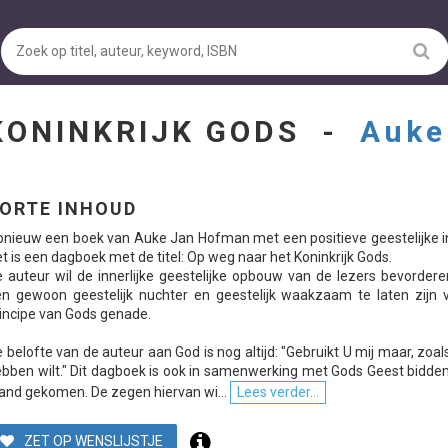
KONINKRIJK GODS -
Auke
ORTE INHOUD
nieuw een boek van Auke Jan Hofman met een positieve geestelijke i
t is een dagboek met de titel: Op weg naar het Koninkrijk Gods.
 auteur wil de innerlijke geestelijke opbouw van de lezers bevorder
n gewoon geestelijk nuchter en geestelijk waakzaam te laten zijn v
incipe van Gods genade.
 belofte van de auteur aan God is nog altijd: "Gebruikt U mij maar, zoal
bben wilt." Dit dagboek is ook in samenwerking met Gods Geest bidde
and gekomen. De zegen hiervan wi...
Lees verder...
ZET OP WENSLIJSTJE