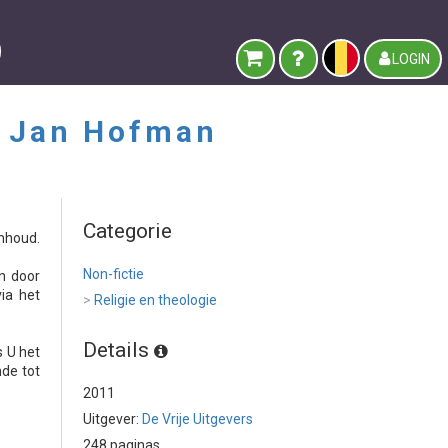
LOGIN
 Jan Hofman
Categorie
nhoud.
Non-fictie
en door
ia het
>
Religie en theologie
Details
s U het
nde tot
2011
Uitgever:
De Vrije Uitgevers
248 paginas