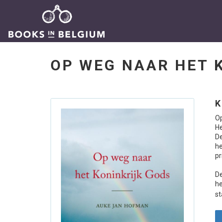
OP WEG NAAR HET 
K
Op
He
De
he
pr
De
he
st