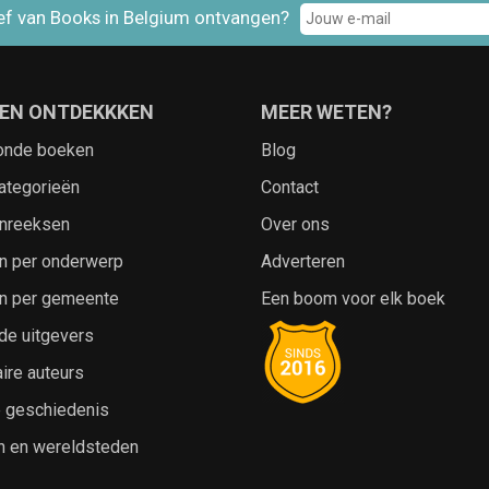
ef van Books in Belgium ontvangen?
EN ONTDEKKKEN
MEER WETEN?
onde boeken
Blog
ategorieën
Contact
nreeksen
Over ons
n per onderwerp
Adverteren
n per gemeente
Een boom voor elk boek
de uitgevers
ire auteurs
e geschiedenis
n en wereldsteden