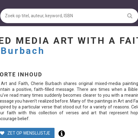
ED MEDIA ART WITH A FAI
 Burbach
ORTE INHOUD
 Art and Faith, Cherie Burbach shares original mixed-media painting
ntain a positive, faith-filled message. There are times when a Bibl
u've read many times suddenly becomes clearer to you with a meani
ssage you haven't realized before. Many of the paintings in Art and Fa
spired by a particular verse that stood out for a variety of reasons. Ce
ur faith with this collection of verses and art that represent ho
courage belief.
ZET OP WENSLIJSTJE