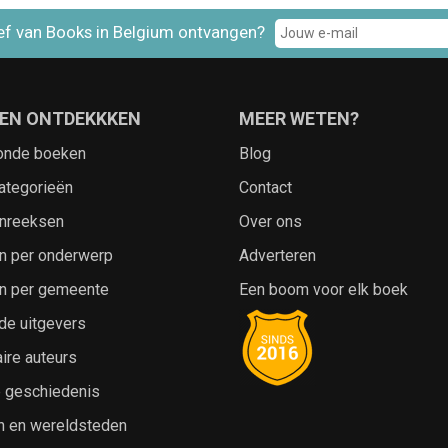
ef van Books in Belgium ontvangen?
EN ONTDEKKKEN
MEER WETEN?
onde boeken
Blog
ategorieën
Contact
nreeksen
Over ons
n per onderwerp
Adverteren
n per gemeente
Een boom voor elk boek
de uitgevers
ire auteurs
e geschiedenis
n en wereldsteden