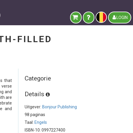
LOGIN
TH-FILLED
Categorie
s that
e verse
ng and
Details
ith are
lebrate
Uitgever:
Bonjour Publishing
pe and
98 paginas
Taal:
Engels
ISBN-10: 0997227400