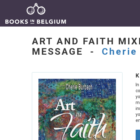
ART AND FAITH MIX
MESSAGE -
Cherie
K
In
co
yo
me
in
yo
en