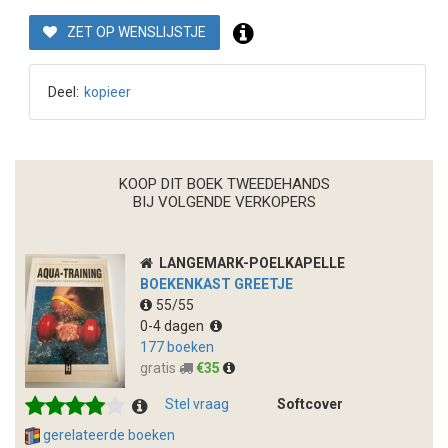
ZET OP WENSLIJSTJE
Deel:
kopieer
KOOP DIT BOEK TWEEDEHANDS
BIJ VOLGENDE VERKOPERS
LANGEMARK-POELKAPELLE
BOEKENKAST GREETJE
55/55
0-4 dagen
177 boeken
gratis
€35
Stel vraag
Softcover
gerelateerde boeken