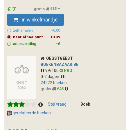
€ 7
gratis
€35
in winkelmandje
zelf afhalen
+0.00
naar afhaalpunt
+3.39
adreszending
+6
OEGSTGEEST
BOEKENBAZAAR.BE
99/100
PRO
0-2 dagen
24222 boeken
gratis
€45
Stel vraag
Boek
gerelateerde boeken
.