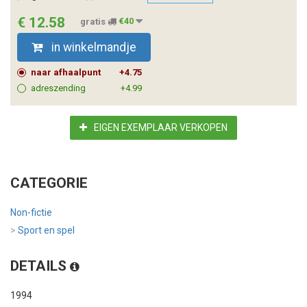
€ 12.58
gratis
€40
in winkelmandje
naar afhaalpunt
+4.75
adreszending
+4.99
EIGEN EXEMPLAAR VERKOPEN
CATEGORIE
Non-fictie
>
Sport en spel
DETAILS
1994