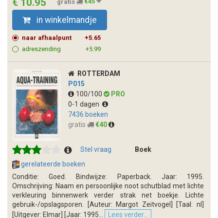
€ 10.95
gratis
€45
in winkelmandje
naar afhaalpunt
+5.65
adreszending
+5.99
ROTTERDAM
P015
100/100
PRO
0-1 dagen
7436 boeken
gratis
€40
Stel vraag
Boek
gerelateerde boeken
Conditie: Goed. Bindwijze: Paperback. Jaar: 1995.
Omschrijving: Naam en persoonlijke noot schutblad met lichte
verkleuring binnenwerk verder strak net boekje. Lichte
gebruik-/opslagsporen. [Auteur: Margot Zeitvogel] [Taal: nl]
[Uitgever: Elmar] [Jaar: 1995...
Lees verder...