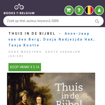
THUIS IN DE BIJBEL -
Anne-Jaap
van den Berg; Dunja Nadjezjda Hak;
Tanja Kootte
OUDE MEESTERS. GROTE VERHALEN
(50/50)
KOOP VANAF € 5.16