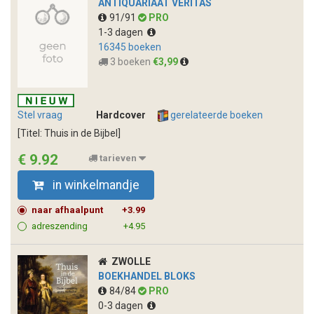
ANTIQUARIAAT VERITAS
91/91
PRO
1-3 dagen
16345 boeken
3 boeken
€3,99
Stel vraag
Hardcover
gerelateerde boeken
[Titel: Thuis in de Bijbel]
€ 9.92
tarieven
in winkelmandje
naar afhaalpunt
+3.99
adreszending
+4.95
ZWOLLE
BOEKHANDEL BLOKS
84/84
PRO
0-3 dagen