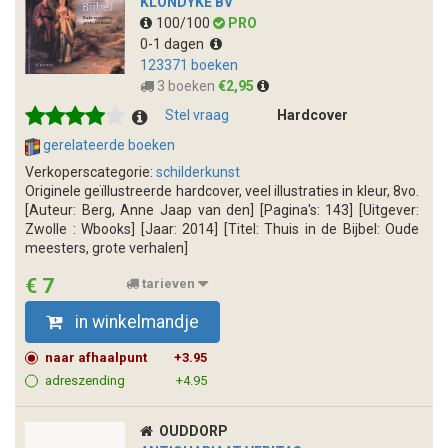
KLONDYKE BV
100/100
PRO
0-1 dagen
123371 boeken
3 boeken
€2,95
Stel vraag
Hardcover
gerelateerde boeken
Verkoperscategorie:
schilderkunst
Originele geïllustreerde hardcover, veel illustraties in kleur, 8vo.
[Auteur: Berg, Anne Jaap van den] [Pagina's: 143] [Uitgever:
Zwolle : Wbooks] [Jaar: 2014] [Titel: Thuis in de Bijbel: Oude
meesters, grote verhalen]
€ 7
tarieven
in winkelmandje
naar afhaalpunt
+3.95
adreszending
+4.95
OUDDORP