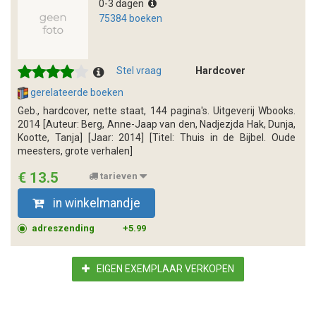
0-3 dagen
75384 boeken
Stel vraag
Hardcover
gerelateerde boeken
Geb., hardcover, nette staat, 144 pagina's. Uitgeverij Wbooks.
2014 [Auteur: Berg, Anne-Jaap van den, Nadjezjda Hak, Dunja,
Kootte, Tanja] [Jaar: 2014] [Titel: Thuis in de Bijbel. Oude
meesters, grote verhalen]
€ 13.5
tarieven
in winkelmandje
adreszending
+5.99
EIGEN EXEMPLAAR VERKOPEN