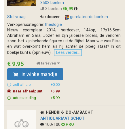
3503 boeken
3 boeken
€5,99
Stel vraag
Hardcover
gerelateerde boeken
Verkoperscategorie:
theologie
Nieuw exemplaar 2014, hardcover, 144pp, 17x16.5cm
Abraham en Sara, Jozef en zijn jaloerse broers, de verloren
zoon: het zijn bekende figuren uit de Bijbel. Maar wie was Elisa
en wat overkomt hem als hij achter de ploeg staat? In dit
boekje kunt u (opnieuw)...
Lees verder...
€ 9.95
tarieven
in winkelmandje
zelf afhalen
+0.00
naar afhaalpunt
+5.99
adreszending
+5.99
HENDRIK-IDO-AMBACHT
ANTIQUARIAAT SCHOT
100/100
PRO