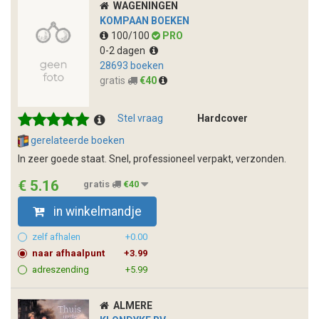
WAGENINGEN
KOMPAAN BOEKEN
100/100
PRO
0-2 dagen
28693 boeken
gratis
€40
Stel vraag
Hardcover
gerelateerde boeken
In zeer goede staat. Snel, professioneel verpakt, verzonden.
€ 5.16
gratis
€40
in winkelmandje
zelf afhalen
+0.00
naar afhaalpunt
+3.99
adreszending
+5.99
ALMERE