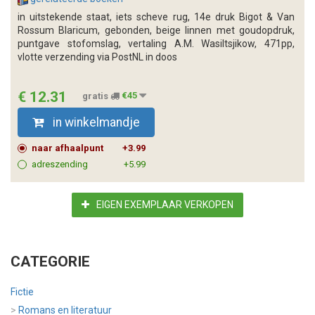
in uitstekende staat, iets scheve rug, 14e druk Bigot & Van
Rossum Blaricum, gebonden, beige linnen met goudopdruk,
puntgave stofomslag, vertaling A.M. Wasiltsjikow, 471pp,
vlotte verzending via PostNL in doos
€ 12.31
gratis
€45
in winkelmandje
naar afhaalpunt
+3.99
adreszending
+5.99
EIGEN EXEMPLAAR VERKOPEN
CATEGORIE
Fictie
>
Romans en literatuur