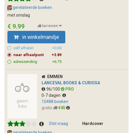
gerelateerde boeken
met omslag
€ 9.99
tarieven
in winkelmandje
zelf afhalen
+0.00
naar afhaalpunt
+3.89
adreszending
+6.75
EMMEN
LANCEVAL BOOKS & CURIOSA
96/100
PRO
0-7 dagen
10488 boeken
gratis
€45
Stel vraag
Hardcover
gerelateerde boeken