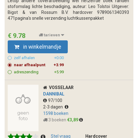
Letop andere coverafbeelding wel hetzelfde boek randen
stofomslag lichte beschadiging, auteur: Leo Tolstoi Uitgever:
Bigot & van Rossum B.V. hardcover 9789061340393
471pagina's snelle verzending luchtkussenpakket
€ 9.78
tarieven
in winkelmandje
zelf afhalen
+0.00
naar afhaalpunt
+3.99
adreszending
+5.99
VOSSELAAR
DANNIBAL
97/100
2-3 dagen
1598 boeken
3 boeken
€3,89
Stel vraag
Hardcover