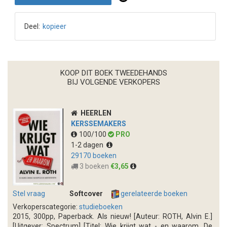
Deel:
kopieer
KOOP DIT BOEK TWEEDEHANDS
BIJ VOLGENDE VERKOPERS
HEERLEN
KERSSEMAKERS
100/100
PRO
1-2 dagen
29170 boeken
3 boeken
€3,65
Stel vraag
Softcover
gerelateerde boeken
Verkoperscategorie:
studieboeken
2015, 300pp, Paperback. Als nieuw! [Auteur: ROTH, Alvin E.]
[Uitgever: Spectrum] [Titel: Wie krijgt wat - en waarom. De