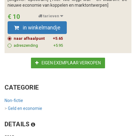
nieuwe economie van koppelen en marktontwerpen]
€ 10
tarieven
in winkelmandje
naar afhaalpunt
+5.65
adreszending
+5.95
EIGEN EXEMPLAAR VERKOPEN
CATEGORIE
Non-fictie
>
Geld en economie
DETAILS