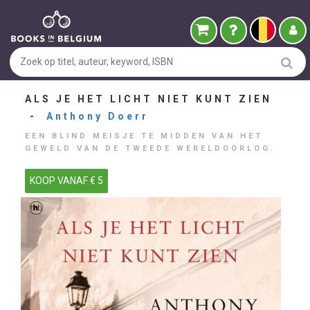
ALS JE HET LICHT NIET KUNT ZIEN
-
Anthony Doerr
EEN BLIND MEISJE TE MIDDEN VAN HET
GEWELD VAN DE TWEEDE WERELDOORLOG.
KOOP VANAF € 5