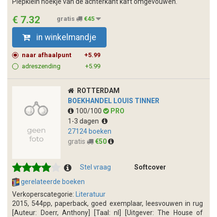
Piepklein hoekje van de achterkant kaft omgevouwen.
€ 7.32
gratis
€45
in winkelmandje
naar afhaalpunt
+5.99
adreszending
+5.99
ROTTERDAM
BOEKHANDEL LOUIS TINNER
100/100
PRO
1-3 dagen
27124 boeken
gratis
€50
Stel vraag
Softcover
gerelateerde boeken
Verkoperscategorie:
Literatuur
2015, 544pp, paperback, goed exemplaar, leesvouwen in rug
[Auteur: Doerr, Anthony] [Taal: nl] [Uitgever: The House of