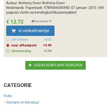
Auteur: Anthony Doerr Anthony Doerr
Nederlands Paperback 9789044345940 07 januari 2015 544
pagina's vlotte verzendingluchtkussenpakket
€ 12.72
tarieven
in winkelmandje
zelf afhalen
+0.00
naar afhaalpunt
+3.99
adreszending
+5.99
EIGEN EXEMPLAAR VERKOPEN
CATEGORIE
Fictie
>
Romans en literatuur