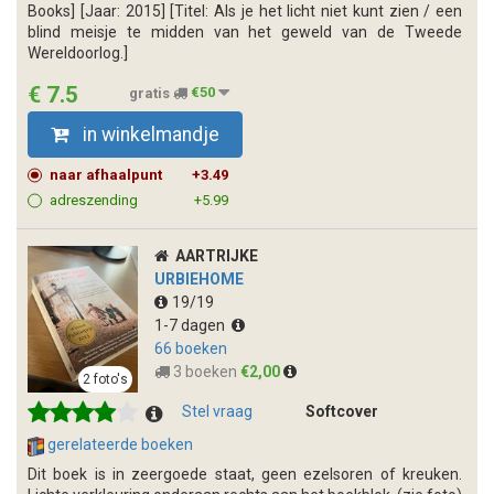
Books] [Jaar: 2015] [Titel: Als je het licht niet kunt zien / een
blind meisje te midden van het geweld van de Tweede
Wereldoorlog.]
€ 7.5
gratis
€50
in winkelmandje
naar afhaalpunt
+3.49
adreszending
+5.99
AARTRIJKE
URBIEHOME
19/19
1-7 dagen
66 boeken
3 boeken
€2,00
2 foto's
Stel vraag
Softcover
gerelateerde boeken
Dit boek is in zeergoede staat, geen ezelsoren of kreuken.