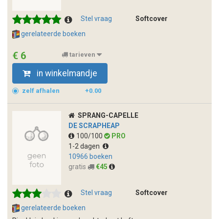
Stel vraag
Softcover
gerelateerde boeken
€ 6
tarieven
in winkelmandje
zelf afhalen
+0.00
SPRANG-CAPELLE
DE SCRAPHEAP
100/100
PRO
1-2 dagen
10966 boeken
gratis
€45
Stel vraag
Softcover
gerelateerde boeken