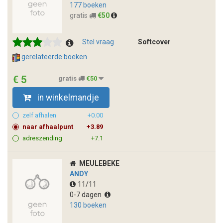
177 boeken
gratis
€50
Stel vraag
Softcover
gerelateerde boeken
€ 5
gratis
€50
in winkelmandje
zelf afhalen
+0.00
naar afhaalpunt
+3.89
adreszending
+7.1
MEULEBEKE
ANDY
11/11
0-7 dagen
130 boeken