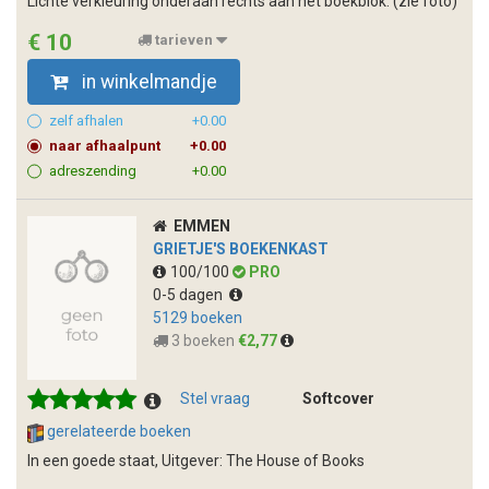
Lichte verkleuring onderaan rechts aan het boekblok. (zie foto)
€ 10
tarieven
in winkelmandje
zelf afhalen
+0.00
naar afhaalpunt
+0.00
adreszending
+0.00
EMMEN
GRIETJE'S BOEKENKAST
100/100
PRO
0-5 dagen
5129 boeken
3 boeken
€2,77
Stel vraag
Softcover
gerelateerde boeken
In een goede staat, Uitgever: The House of Books