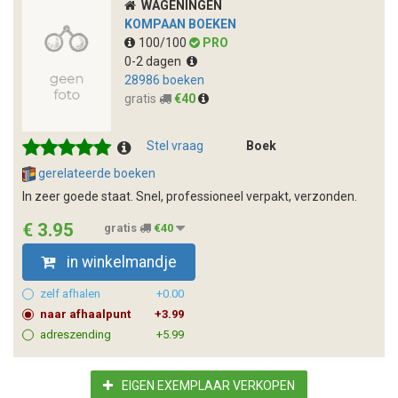
WAGENINGEN
KOMPAAN BOEKEN
100/100
PRO
0-2 dagen
28986 boeken
gratis
€40
Stel vraag
Boek
gerelateerde boeken
In zeer goede staat. Snel, professioneel verpakt, verzonden.
€ 3.95
gratis
€40
in winkelmandje
zelf afhalen
+0.00
naar afhaalpunt
+3.99
adreszending
+5.99
EIGEN EXEMPLAAR VERKOPEN