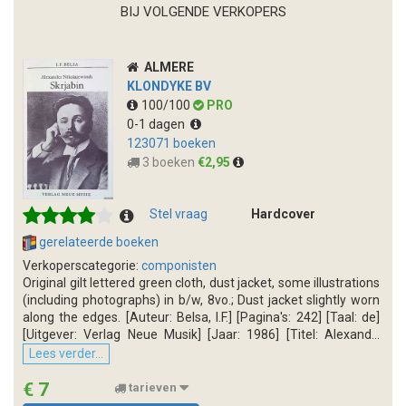
BIJ VOLGENDE VERKOPERS
ALMERE
KLONDYKE BV
100/100
PRO
0-1 dagen
123071 boeken
3 boeken
€2,95
Stel vraag
Hardcover
gerelateerde boeken
Verkoperscategorie:
componisten
Original gilt lettered green cloth, dust jacket, some illustrations
(including photographs) in b/w, 8vo.; Dust jacket slightly worn
along the edges. [Auteur: Belsa, I.F.] [Pagina's: 242] [Taal: de]
[Uitgever: Verlag Neue Musik] [Jaar: 1986] [Titel: Alexand...
Lees verder...
€ 7
tarieven