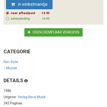
in winkelmandje
naar afhaalpunt
+3.95
adreszending
+4.95
EIGEN EXEMPLAAR VERKOPEN
CATEGORIE
Non-fictie
>
Muziek
DETAILS
1986
Uitgever:
Verlag Neue Musik
242 Paginas