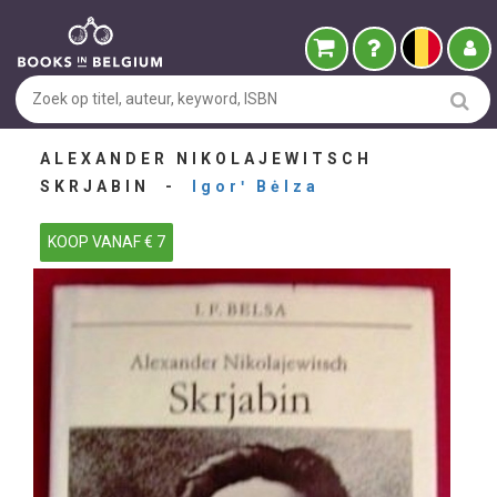
ALEXANDER NIKOLAJEWITSCH
SKRJABIN -
Igorʹ Bėlza
KOOP VANAF € 7