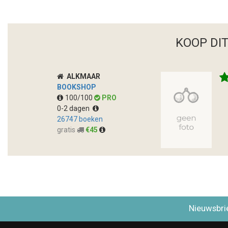
KOOP DI
ALKMAAR
BOOKSHOP
100/100
PRO
0-2 dagen
26747 boeken
gratis
€45
Nieuwsbri