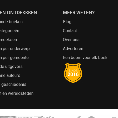
EN ONTDEKKKEN
MEER WETEN?
onde boeken
Blog
ategorieën
Contact
nreeksen
Over ons
n per onderwerp
Adverteren
n per gemeente
Een boom voor elk boek
de uitgevers
ire auteurs
e geschiedenis
n en wereldsteden