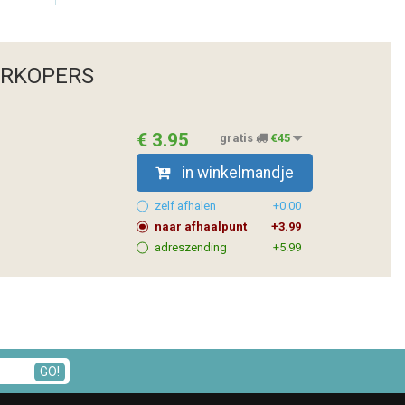
ERKOPERS
€ 3.95
gratis
€45
in winkelmandje
zelf afhalen
+0.00
naar afhaalpunt
+3.99
adreszending
+5.99
GO!