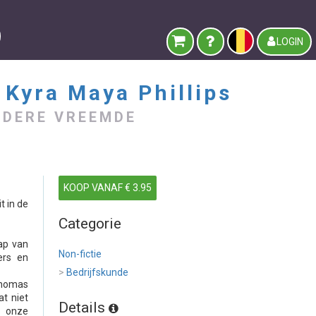
LOGIN
 Kyra Maya Phillips
NDERE VREEMDE
KOOP VANAF € 3.95
t in de
Categorie
ap van
Non-fictie
ers en
>
Bedrijfskunde
Thomas
at niet
Details
n onze