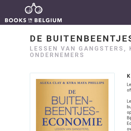
DE BUITENBEENTJ
LESSEN VAN GANGSTERS, 
ONDERNEMERS
K
Le
of
Le
bu
op
B
Ed
o