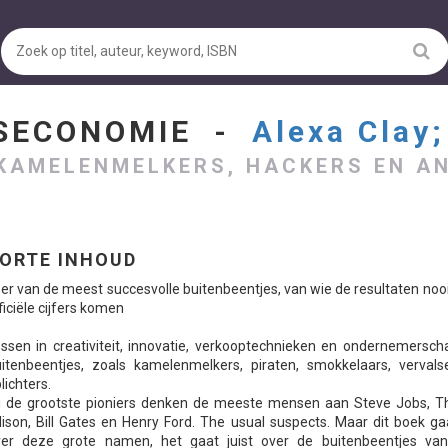
ESECONOMIE -
Alexa Clay;
KAMELENMELKERS, HACKERS EN A
ORTE INHOUD
er van de meest succesvolle buitenbeentjes, van wie de resultaten nooi
ficiële cijfers komen
ssen in creativiteit, innovatie, verkooptechnieken en ondernemersch
itenbeentjes, zoals kamelenmelkers, piraten, smokkelaars, vervals
lichters.
ij de grootste pioniers denken de meeste mensen aan Steve Jobs, 
ison, Bill Gates en Henry Ford. The usual suspects. Maar dit boek ga
ver deze grote namen, het gaat juist over de buitenbeentjes va