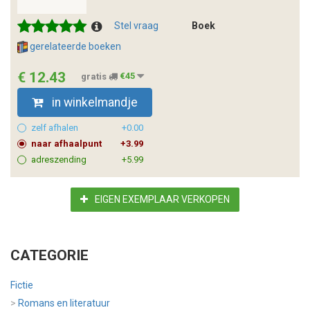
Stel vraag
Boek
gerelateerde boeken
€ 12.43
gratis
€45
in winkelmandje
zelf afhalen
+0.00
naar afhaalpunt
+3.99
adreszending
+5.99
EIGEN EXEMPLAAR VERKOPEN
CATEGORIE
Fictie
>
Romans en literatuur