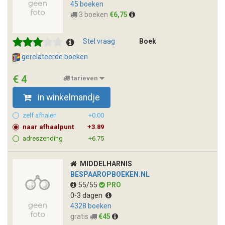
45 boeken
3 boeken
€6,75
Stel vraag
Boek
gerelateerde boeken
€ 4
tarieven
in winkelmandje
zelf afhalen
+0.00
naar afhaalpunt
+3.89
adreszending
+6.75
MIDDELHARNIS
BESPAAROPBOEKEN.NL
55/55
PRO
0-3 dagen
4328 boeken
gratis
€45