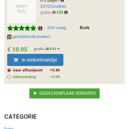
0-2 dagen
24103 boeken
gratis
€45
Stel vraag
Boek
gerelateerde boeken
€ 10.95
gratis
€45
in winkelmandje
naar afhaalpunt
+5.65
adreszending
+5.99
EIGEN EXEMPLAAR VERKOPEN
CATEGORIE