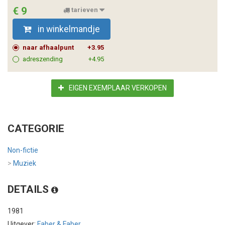
€ 9
tarieven
in winkelmandje
naar afhaalpunt
+3.95
adreszending
+4.95
EIGEN EXEMPLAAR VERKOPEN
CATEGORIE
Non-fictie
>
Muziek
DETAILS
1981
Uitgever:
Faber & Faber