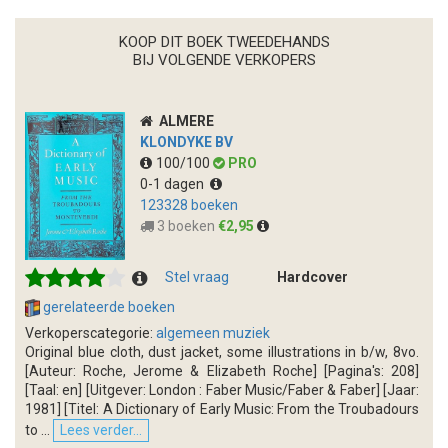
KOOP DIT BOEK TWEEDEHANDS
BIJ VOLGENDE VERKOPERS
ALMERE
KLONDYKE BV
100/100
PRO
0-1 dagen
123328 boeken
3 boeken
€2,95
Stel vraag
Hardcover
gerelateerde boeken
Verkoperscategorie:
algemeen muziek
Original blue cloth, dust jacket, some illustrations in b/w, 8vo.
[Auteur: Roche, Jerome & Elizabeth Roche] [Pagina's: 208]
[Taal: en] [Uitgever: London : Faber Music/Faber & Faber] [Jaar:
1981] [Titel: A Dictionary of Early Music: From the Troubadours
to ...
Lees verder...