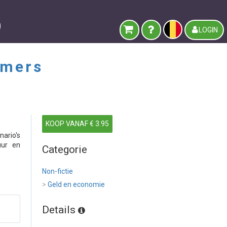
LOGIN
emers
KOOP VANAF € 3.95
ario's
uur en
Categorie
Non-fictie
>
Geld en economie
Details