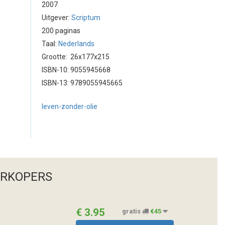
2007
Uitgever:
Scriptum
200 paginas
Taal:
Nederlands
Grootte: 26x177x215
ISBN-10: 9055945668
ISBN-13: 9789055945665
leven-zonder-olie
ERKOPERS
€ 3.95
gratis
€45