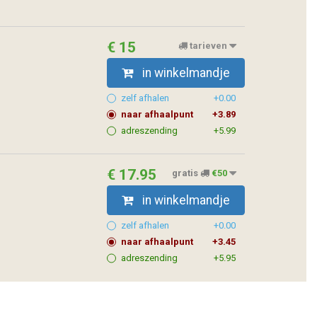
€ 15
tarieven
in winkelmandje
zelf afhalen
+0.00
naar afhaalpunt
+3.89
adreszending
+5.99
€ 17.95
gratis
€50
in winkelmandje
zelf afhalen
+0.00
naar afhaalpunt
+3.45
adreszending
+5.95