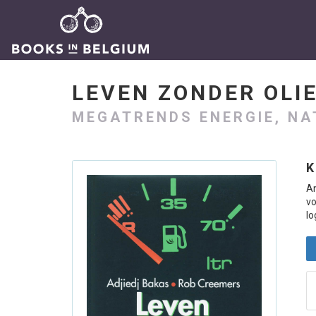
LEVEN ZONDER OLI
MEGATRENDS ENERGIE, NA
K
An
vo
lo