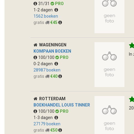
31/31
PRO
1-2 dagen
1562 boeken
gratis
€45
WAGENINGEN
KOMPAAN BOEKEN
In
100/100
PRO
0-2 dagen
28987 boeken
gratis
€40
ROTTERDAM
BOEKHANDEL LOUIS TINNER
20
100/100
PRO
1-3 dagen
27179 boeken
gratis
€50