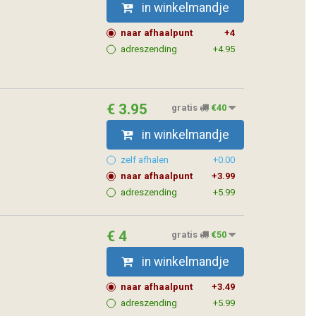
in winkelmandje
naar afhaalpunt
+4
adreszending
+4.95
€ 3.95
gratis
€40
in winkelmandje
zelf afhalen
+0.00
naar afhaalpunt
+3.99
adreszending
+5.99
€ 4
gratis
€50
in winkelmandje
naar afhaalpunt
+3.49
adreszending
+5.99