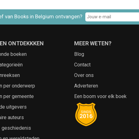
ef van Books in Belgium ontvangen?
EN ONTDEKKKEN
MEER WETEN?
onde boeken
Blog
ategorieën
Contact
nreeksen
Over ons
n per onderwerp
Adverteren
n per gemeente
Een boom voor elk boek
de uitgevers
ire auteurs
e geschiedenis
n en wereldsteden