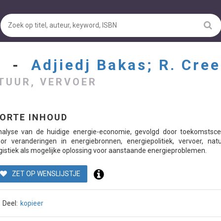
E -
Adjiedj Bakas; R. Cre
TUUR, VERVOER
ORTE INHOUD
alyse van de huidige energie-economie, gevolgd door toekomstscen
or veranderingen in energiebronnen, energiepolitiek, vervoer, nat
gistiek als mogelijke oplossing voor aanstaande energieproblemen.
ZET OP WENSLIJSTJE
Deel:
kopieer