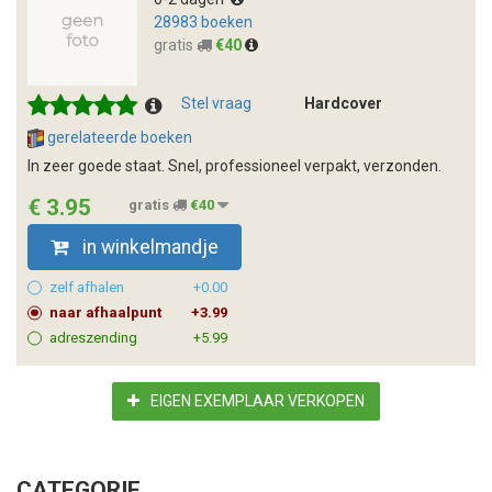
28983 boeken
gratis
€40
Stel vraag
Hardcover
gerelateerde boeken
In zeer goede staat. Snel, professioneel verpakt, verzonden.
€ 3.95
gratis
€40
in winkelmandje
zelf afhalen
+0.00
naar afhaalpunt
+3.99
adreszending
+5.99
EIGEN EXEMPLAAR VERKOPEN
CATEGORIE