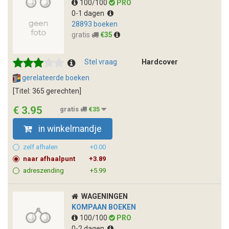
100/100
PRO
0-1 dagen
28893 boeken
gratis
€35
Stel vraag
Hardcover
gerelateerde boeken
[Titel: 365 gerechten]
€ 3.95
gratis
€35
in winkelmandje
zelf afhalen
+0.00
naar afhaalpunt
+3.89
adreszending
+5.99
WAGENINGEN
KOMPAAN BOEKEN
100/100
PRO
0-2 dagen