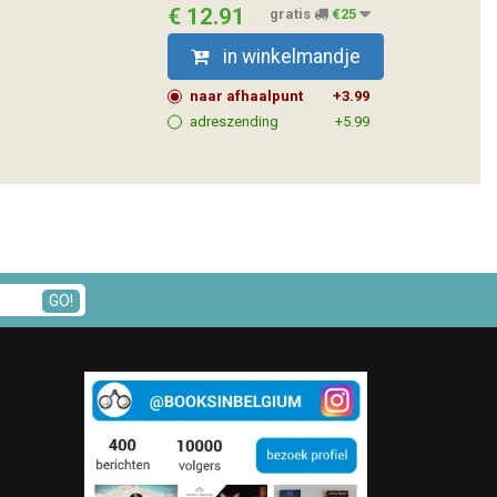
€ 12.91
gratis
€25
in winkelmandje
naar afhaalpunt
+3.99
adreszending
+5.99
GO!