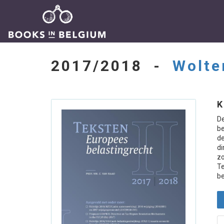
2017/2018 -
Wolte
K
D
be
de
di
zo
Te
be