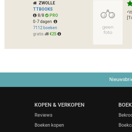
ZWOLLE
TTBOOKS
•\
8/8
PRO
[T
0-7 dagen
7112 boeken
gratis
€25
Nieuwsbri
KOPEN & VERKOPEN
BOEK
Reviews
Bekro
Boeken kopen
Boekc