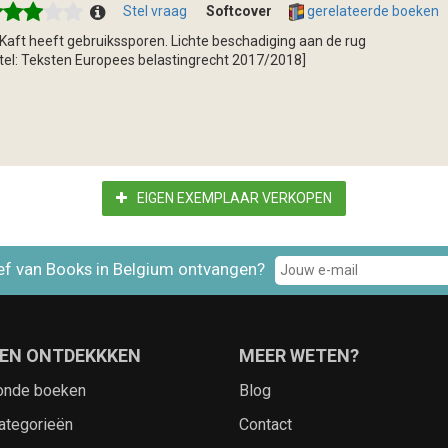
Stel vraag
Softcover
gerelateerde boeken
tKaft heeft gebruikssporen. Lichte beschadiging aan de rug
itel: Teksten Europees belastingrecht 2017/2018]
EIGEN EXEMPLAAR VERKOPEN
ef van Books in Belgium ontvangen?
EN ONTDEKKKEN
MEER WETEN?
onde boeken
Blog
ategorieën
Contact