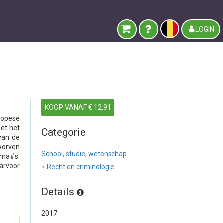
LOGIN
KOOP VANAF € 12.91
ropese
met het
Categorie
 van de
worven
School, studie, wetenschap
mma#s.
arvoor
>
Recht en criminologie
Details
2017