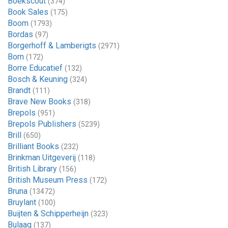
Boekscout
(374)
Book Sales
(175)
Boom
(1793)
Bordas
(97)
Borgerhoff & Lamberigts
(2971)
Born
(172)
Borre Educatief
(132)
Bosch & Keuning
(324)
Brandt
(111)
Brave New Books
(318)
Brepols
(951)
Brepols Publishers
(5239)
Brill
(650)
Brilliant Books
(232)
Brinkman Uitgeverij
(118)
British Library
(156)
British Museum Press
(172)
Bruna
(13472)
Bruylant
(100)
Buijten & Schipperheijn
(323)
Bulaaq
(137)