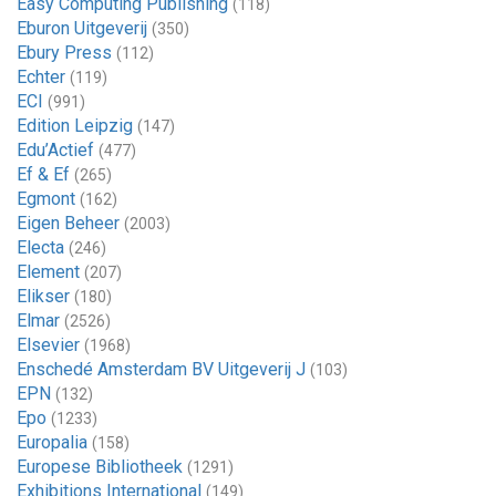
Easy Computing Publishing
(118)
Eburon Uitgeverij
(350)
Ebury Press
(112)
Echter
(119)
ECI
(991)
Edition Leipzig
(147)
Edu’Actief
(477)
Ef & Ef
(265)
Egmont
(162)
Eigen Beheer
(2003)
Electa
(246)
Element
(207)
Elikser
(180)
Elmar
(2526)
Elsevier
(1968)
Enschedé Amsterdam BV Uitgeverij J
(103)
EPN
(132)
Epo
(1233)
Europalia
(158)
Europese Bibliotheek
(1291)
Exhibitions International
(149)