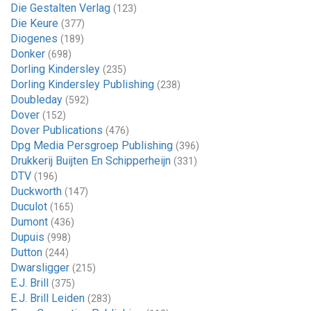
Die Gestalten Verlag
(123)
Die Keure
(377)
Diogenes
(189)
Donker
(698)
Dorling Kindersley
(235)
Dorling Kindersley Publishing
(238)
Doubleday
(592)
Dover
(152)
Dover Publications
(476)
Dpg Media Persgroep Publishing
(396)
Drukkerij Buijten En Schipperheijn
(331)
DTV
(196)
Duckworth
(147)
Duculot
(165)
Dumont
(436)
Dupuis
(998)
Dutton
(244)
Dwarsligger
(215)
E.J. Brill
(375)
E.J. Brill Leiden
(283)