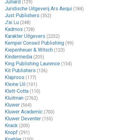
Julliard
(129)
Juridische Uitgeverij Ars Aequi
(184)
Just Publishers
(352)
J’ai Lu
(248)
Kadmos
(728)
Karakter Uitgevers
(2252)
Kemper Conseil Publishing
(99)
Kiepenheuer & Witsch
(123)
Kindermedia
(205)
King Publishing Laurence
(154)
Kit Publishers
(126)
Klaproos
(177)
Kleine Uil
(101)
Klett-Cotta
(110)
Kluitman
(2762)
Kluwer
(564)
Kluwer Academic
(700)
Kluwer Deventer
(155)
Knack
(200)
Knopf
(291)
Koehler
(150)