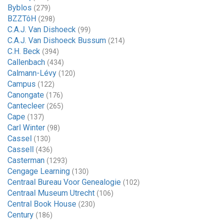
Byblos
(279)
BZZTôH
(298)
C.A.J. Van Dishoeck
(99)
C.A.J. Van Dishoeck Bussum
(214)
C.H. Beck
(394)
Callenbach
(434)
Calmann-Lévy
(120)
Campus
(122)
Canongate
(176)
Cantecleer
(265)
Cape
(137)
Carl Winter
(98)
Cassel
(130)
Cassell
(436)
Casterman
(1293)
Cengage Learning
(130)
Centraal Bureau Voor Genealogie
(102)
Centraal Museum Utrecht
(106)
Central Book House
(230)
Century
(186)