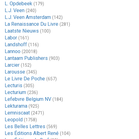
L. Opdebeek
(179)
L.J. Veen
(240)
L.J. Veen Amsterdam
(142)
La Renaissance Du Livre
(281)
Laatste Nieuws
(100)
Labor
(161)
Landshoff
(116)
Lannoo
(20018)
Lantaarn Publishers
(903)
Larcier
(152)
Larousse
(345)
Le Livre De Poche
(657)
Lecturis
(305)
Lecturium
(236)
Lefebvre Belgium NV
(184)
Lekturama
(925)
Lemniscaat
(2471)
Leopold
(1758)
Les Belles Lettres
(569)
Les Éditions Albert René
(104)