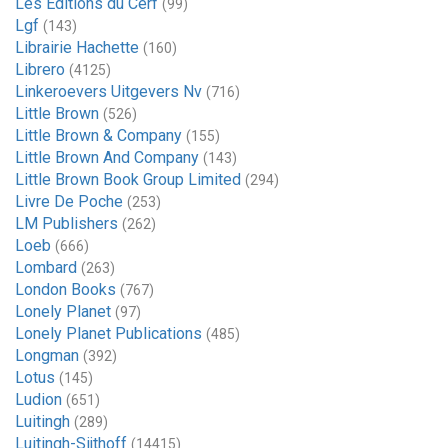
Les Éditions du Cerf
(99)
Lgf
(143)
Librairie Hachette
(160)
Librero
(4125)
Linkeroevers Uitgevers Nv
(716)
Little Brown
(526)
Little Brown & Company
(155)
Little Brown And Company
(143)
Little Brown Book Group Limited
(294)
Livre De Poche
(253)
LM Publishers
(262)
Loeb
(666)
Lombard
(263)
London Books
(767)
Lonely Planet
(97)
Lonely Planet Publications
(485)
Longman
(392)
Lotus
(145)
Ludion
(651)
Luitingh
(289)
Luitingh-Sijthoff
(14415)