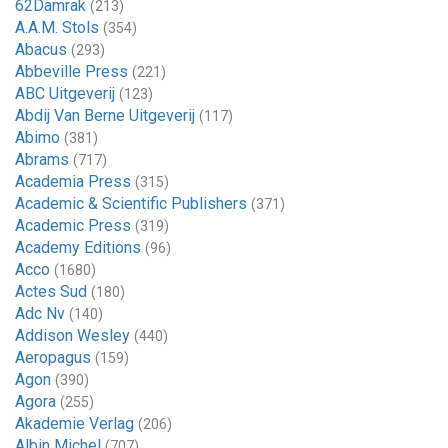
62Damrak
(213)
A.A.M. Stols
(354)
Abacus
(293)
Abbeville Press
(221)
ABC Uitgeverij
(123)
Abdij Van Berne Uitgeverij
(117)
Abimo
(381)
Abrams
(717)
Academia Press
(315)
Academic & Scientific Publishers
(371)
Academic Press
(319)
Academy Editions
(96)
Acco
(1680)
Actes Sud
(180)
Adc Nv
(140)
Addison Wesley
(440)
Aeropagus
(159)
Agon
(390)
Agora
(255)
Akademie Verlag
(206)
Albin Michel
(707)