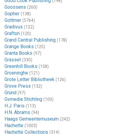
Good Cook Publishing
(198)
Goossens
(260)
Gopher
(138)
Gottmer
(5764)
Gradivus
(122)
Grafton
(120)
Grand Central Publishing
(178)
Grange Books
(125)
Granta Books
(97)
Grasset
(330)
Greenhill Books
(158)
Groeninghe
(121)
Grote Letter Bibliotheek
(126)
Grove Press
(132)
Gründ
(97)
Gvmedia Stichting
(100)
H.J. Paris
(113)
H.N. Abrams
(94)
Haags Gemeentemuseum
(242)
Hachette
(1003)
Hachette Collections
(314)