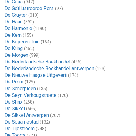
De Geus
(947)
De Geïllustreerde Pers
(97)
De Gruyter
(313)
De Haan
(592)
De Harmonie
(1190)
De Kern
(155)
De Koperen Tuin
(154)
De Kring
(452)
De Morgen
(599)
De Nederlandsche Boekhandel
(436)
De Nederlandsche Boekhandel Antwerpen
(193)
De Nieuwe Haagse Uitgeverij
(176)
De Prom
(125)
De Schorpioen
(135)
De Seyn Verhougstraete
(120)
De Sfinx
(258)
De Sikkel
(566)
De Sikkel Antwerpen
(267)
De Spaarnestad
(132)
De Tijdstroom
(248)
De Toorts
(321)