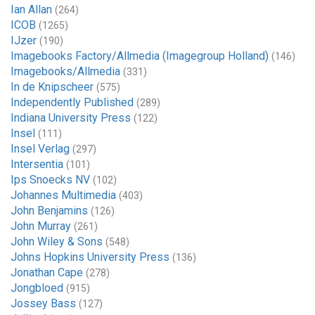
Ian Allan
(264)
ICOB
(1265)
IJzer
(190)
Imagebooks Factory/Allmedia (Imagegroup Holland)
(146)
Imagebooks/Allmedia
(331)
In de Knipscheer
(575)
Independently Published
(289)
Indiana University Press
(122)
Insel
(111)
Insel Verlag
(297)
Intersentia
(101)
Ips Snoecks NV
(102)
Johannes Multimedia
(403)
John Benjamins
(126)
John Murray
(261)
John Wiley & Sons
(548)
Johns Hopkins University Press
(136)
Jonathan Cape
(278)
Jongbloed
(915)
Jossey Bass
(127)