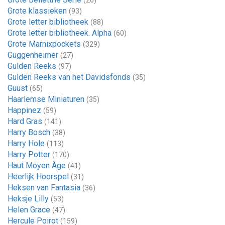
(26)
Grote klassieken
(93)
Grote letter bibliotheek
(88)
Grote letter bibliotheek. Alpha
(60)
Grote Marnixpockets
(329)
Guggenheimer
(27)
Gulden Reeks
(97)
Gulden Reeks van het Davidsfonds
(35)
Guust
(65)
Haarlemse Miniaturen
(35)
Happinez
(59)
Hard Gras
(141)
Harry Bosch
(38)
Harry Hole
(113)
Harry Potter
(170)
Haut Moyen Âge
(41)
Heerlijk Hoorspel
(31)
Heksen van Fantasia
(36)
Heksje Lilly
(53)
Helen Grace
(47)
Hercule Poirot
(159)