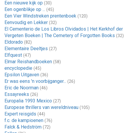
Een nieuwe kijk op
(30)
Een ogenblikje op ...
(45)
Een Vier Windstreken prentenboek
(120)
Eenvoudig en Lekker
(32)
El Cementerio de Los Libros Olvidados | Het Kerkhof der
Vergeten Boeken | The Cemetery of Forgotten Books
(32)
Eldorado
(82)
Elementaire Deeltjes
(27)
Elfquest
(47)
Elmar Reishandboeken
(58)
encyclopedie
(45)
Epsilon Uitgaven
(36)
Er was eens 'n voorbijganger...
(26)
Eric de Noorman
(46)
Essayreeks
(26)
Europalia 1993 Mexico
(27)
Europese thrillers van wereldniveau
(105)
Expert reisgids
(44)
f.c. de kampioenen
(76)
Falck & Hedström
(72)