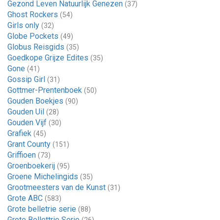
Gezond Leven Natuurlijk Genezen
(37)
Ghost Rockers
(54)
Girls only
(32)
Globe Pockets
(49)
Globus Reisgids
(35)
Goedkope Grijze Edites
(35)
Gone
(41)
Gossip Girl
(31)
Gottmer-Prentenboek
(50)
Gouden Boekjes
(90)
Gouden Uil
(28)
Gouden Vijf
(30)
Grafiek
(45)
Grant County
(151)
Griffioen
(73)
Groenboekerij
(95)
Groene Michelingids
(35)
Grootmeesters van de Kunst
(31)
Grote ABC
(583)
Grote belletrie serie
(88)
Grote Bellettrie Serie