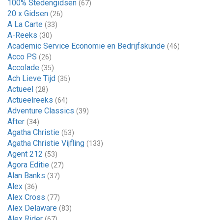
100% Stedengidsen
(67)
20 x Gidsen
(26)
A La Carte
(33)
A-Reeks
(30)
Academic Service Economie en Bedrijfskunde
(46)
Acco PS
(26)
Accolade
(35)
Ach Lieve Tijd
(35)
Actueel
(28)
Actueelreeks
(64)
Adventure Classics
(39)
After
(34)
Agatha Christie
(53)
Agatha Christie Vijfling
(133)
Agent 212
(53)
Agora Editie
(27)
Alan Banks
(37)
Alex
(36)
Alex Cross
(77)
Alex Delaware
(83)
Alex Rider
(67)