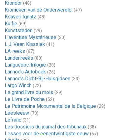
Krondor
(40)
Kronieken van de Onderwereld.
(47)
Ksaveri Ignatz
(48)
Kuifje
(69)
Kunststeden
(29)
L'aventure Mystérieuse
(30)
L.J. Veen Klassiek
(41)
LA-reeks
(67)
Landenreeks
(80)
Languedoc-trilogie
(38)
Lannoo's Autoboek
(26)
Lannoo's Dicht-Bij-Huisgidsen
(33)
Largo Winch
(72)
Le grand livre du mois
(29)
Le Livre de Poche
(52)
Le Patrimoine Monumental de la Belgique
(29)
Leesleeuw
(70)
Lefranc
(31)
Les dossiers du journal des tribunaux
(38)
Lessen voor de eenentwintigste eeuw
(57)