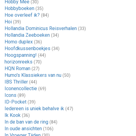
Hobby Mee
(30)
Hobbyboeken
(35)
Hoe overleef ik?
(84)
Hoi
(39)
Hollandia Dominicus Reisverhalen
(33)
Hollandia Zeeboeken
(34)
Homo duplex
(36)
Hoofdkussenboekjes
(34)
Hoogspanning!
(44)
horizonreeks
(70)
HQN Roman
(27)
Humo's Klassiekers van nu
(50)
IBS Thriller
(44)
Iconencollectie
(69)
Icons
(89)
ID-Pocket
(39)
Iedereen is uniek behalve ik
(47)
Ik Kook
(36)
In de ban van de ring
(84)
In oude ansichten
(106)
In Vroeger Tijden
(30)