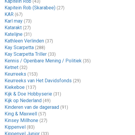
Kapitein Rob
(43)
Kapitein Rob (Skarabee)
(27)
KAR
(67)
Karl may
(73)
Katarakt
(27)
Katelijne
(31)
Kathleen Verlinden
(37)
Kay Scarpetta
(288)
Kay Scarpetta Triller
(33)
Kennis / Openbare Mening / Politiek
(35)
Ketnet
(32)
Keurreeks
(153)
Keurreeks van Het Davidsfonds
(29)
Kiekeboe
(137)
Kijk & Doe Hobbyserie
(31)
Kijk op Nederland
(49)
Kinderen van de dageraad
(91)
King & Maxwell
(57)
Kinsey Millhone
(27)
Kippenvel
(83)
Kippenvel Junior
(33)