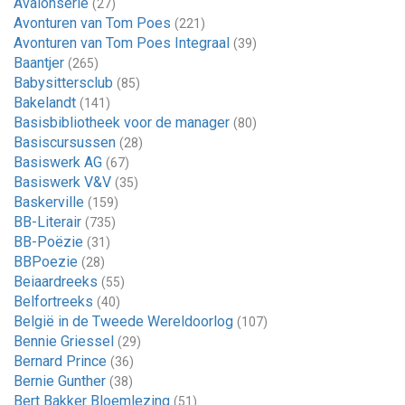
Avalonserie
(27)
Avonturen van Tom Poes
(221)
Avonturen van Tom Poes Integraal
(39)
Baantjer
(265)
Babysittersclub
(85)
Bakelandt
(141)
Basisbibliotheek voor de manager
(80)
Basiscursussen
(28)
Basiswerk AG
(67)
Basiswerk V&V
(35)
Baskerville
(159)
BB-Literair
(735)
BB-Poëzie
(31)
BBPoezie
(28)
Beiaardreeks
(55)
Belfortreeks
(40)
België in de Tweede Wereldoorlog
(107)
Bennie Griessel
(29)
Bernard Prince
(36)
Bernie Gunther
(38)
Bert Bakker Bloemlezing
(51)