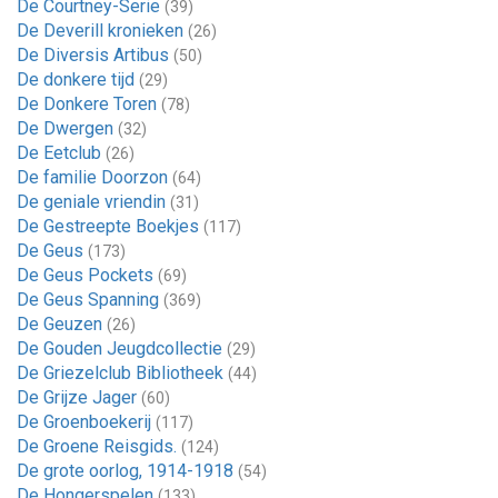
De Courtney-Serie
(39)
De Deverill kronieken
(26)
De Diversis Artibus
(50)
De donkere tijd
(29)
De Donkere Toren
(78)
De Dwergen
(32)
De Eetclub
(26)
De familie Doorzon
(64)
De geniale vriendin
(31)
De Gestreepte Boekjes
(117)
De Geus
(173)
De Geus Pockets
(69)
De Geus Spanning
(369)
De Geuzen
(26)
De Gouden Jeugdcollectie
(29)
De Griezelclub Bibliotheek
(44)
De Grijze Jager
(60)
De Groenboekerij
(117)
De Groene Reisgids.
(124)
De grote oorlog, 1914-1918
(54)
De Hongerspelen
(133)