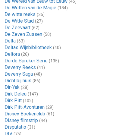
De Wereld van Eeuw tot Eeuw
(45)
De Wetten van de Magie
(184)
De witte reeks
(35)
De Witte Stad
(27)
De Zeevaart
(62)
De Zeven Zussen
(50)
Delta
(63)
Deltas Wijnbibliotheek
(40)
Deltora
(26)
Derde Spreker Serie
(135)
Deverry Reeks
(41)
Deverry Saga
(48)
Dicht bij huis
(86)
Dir-Yak
(28)
Dirk Deleu
(147)
Dirk Pitt
(102)
Dirk Pitt-Avonturen
(29)
Disney Boekenclub
(61)
Disney filmstrip
(44)
Disputatio
(31)
DIV
(75)