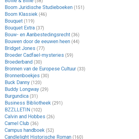
Bollie & Billie
(58)
Boom Juridische Studieboeken
(151)
Boom Klassiek
(46)
Bouquet
(119)
Bouquet Extra
(37)
Bouw- en Aanbestedingsrecht
(36)
Bouwen door de eeuwen heen
(44)
Bridget Jones
(77)
Broeder Cadfael-mysteries
(59)
Broederband
(30)
Bronnen van de Europese Cultuur
(33)
Bronnenboekjes
(30)
Buck Danny
(120)
Buddy Longway
(29)
Burgundica
(31)
Business Bibliotheek
(291)
BZZLLETIN
(102)
Calvin and Hobbes
(26)
Camel Club
(36)
Campus handboek
(52)
Candlelight Historische Roman
(160)