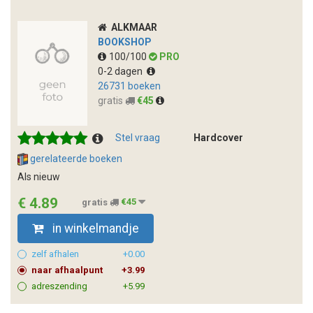
ALKMAAR
BOOKSHOP
100/100
PRO
0-2 dagen
26731 boeken
gratis
€45
Stel vraag
Hardcover
gerelateerde boeken
Als nieuw
€ 4.89
gratis
€45
in winkelmandje
zelf afhalen
+0.00
naar afhaalpunt
+3.99
adreszending
+5.99