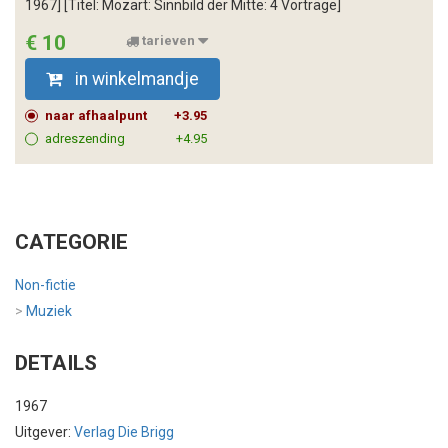
1967] [Titel: Mozart: Sinnbild der Mitte: 4 Vorträge]
€ 10
tarieven
in winkelmandje
naar afhaalpunt
+3.95
adreszending
+4.95
CATEGORIE
Non-fictie
>
Muziek
DETAILS
1967
Uitgever:
Verlag Die Brigg