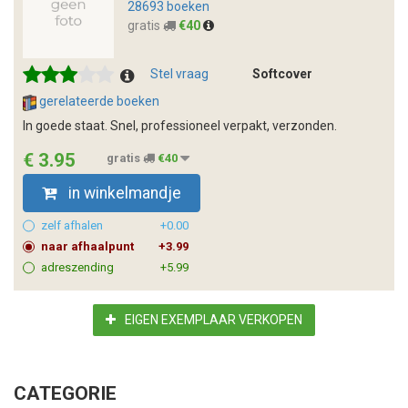
28693 boeken
gratis
€40
Stel vraag
Softcover
gerelateerde boeken
In goede staat. Snel, professioneel verpakt, verzonden.
€ 3.95
gratis
€40
in winkelmandje
zelf afhalen
+0.00
naar afhaalpunt
+3.99
adreszending
+5.99
EIGEN EXEMPLAAR VERKOPEN
CATEGORIE