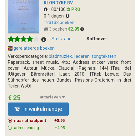
KLONDYKE BV
100/100
PRO
0-1 dagen
123133 boeken
3 boeken
€2,95
Stel vraag
Softcover
gerelateerde boeken
Verkoperscategorie:
bladmuziek, liederen, songteksten
Paperback, sheet music, 4to.; Address sticker verso front
cover. [Auteur: Mücke, Claudia] [Pagina's: 144] [Taal: de]
[Uitgever: Bärenreiter] [Jaar: 2010] [Titel: Loewe: Das
Sühnopfer des neuen Bundes: Passions-Oratorium in drei
Teilen WoO]
€ 25
tarieven
in winkelmandje
naar afhaalpunt
+3.95
adreszending
+4.95