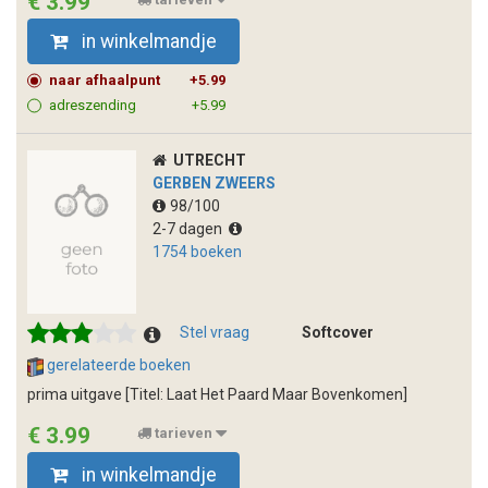
€ 3.99
in winkelmandje
naar afhaalpunt
+5.99
adreszending
+5.99
UTRECHT
GERBEN ZWEERS
98/100
2-7 dagen
1754 boeken
Stel vraag
Softcover
gerelateerde boeken
prima uitgave [Titel: Laat Het Paard Maar Bovenkomen]
€ 3.99
tarieven
in winkelmandje