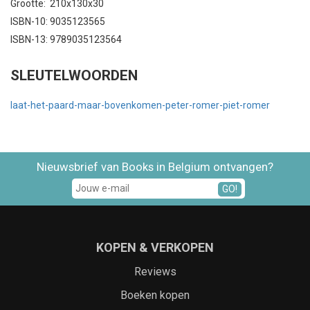
Grootte: 210x130x30
ISBN-10: 9035123565
ISBN-13: 9789035123564
SLEUTELWOORDEN
laat-het-paard-maar-bovenkomen-peter-romer-piet-romer
Nieuwsbrief van Books in Belgium ontvangen?
GO!
KOPEN & VERKOPEN
Reviews
Boeken kopen