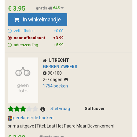
€ 3.95
gratis
€45
in winkelmandje
zelf afhalen
+0.00
naar afhaalpunt
+3.99
adreszending
+5.99
UTRECHT
GERBEN ZWEERS
98/100
2-7 dagen
1754 boeken
Stel vraag
Softcover
gerelateerde boeken
prima uitgave [Titel: Laat Het Paard Maar Bovenkomen]
tarieven