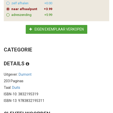
zelf afhalen
+0.00
naar afhaalpunt
+3.99
adreszending
+5.99
EIGEN EXEMPLAAR VERKOPEN
CATEGORIE
DETAILS
Uitgever:
Dumont
203 Paginas
Taal:
Duits
ISBN-10: 3832195319
ISBN-13: 9783832195311