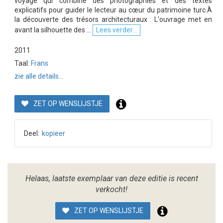
voyage qui combine des photographies et des textes
explicatifs pour guider le lecteur au cœur du patrimoine turc.À
la découverte des trésors architecturaux : L'ouvrage met en
avant la silhouette des ...
Lees verder...
2011
Taal:
Frans
zie alle details...
ZET OP WENSLIJSTJE
Deel:
kopieer
Helaas, laatste exemplaar van deze editie is recent
verkocht!
ZET OP WENSLIJSTJE