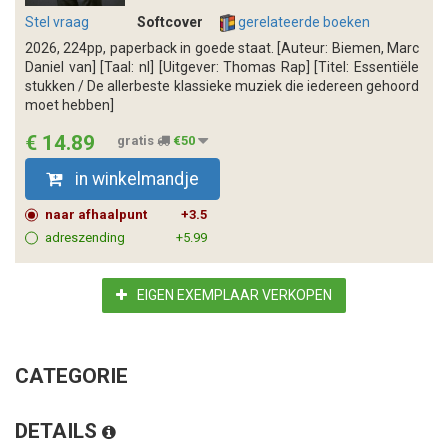
Stel vraag
Softcover
gerelateerde boeken
2026, 224pp, paperback in goede staat. [Auteur: Biemen, Marc
Daniel van] [Taal: nl] [Uitgever: Thomas Rap] [Titel: Essentiële
stukken / De allerbeste klassieke muziek die iedereen gehoord
moet hebben]
€ 14.89
gratis
€50
in winkelmandje
naar afhaalpunt
+3.5
adreszending
+5.99
EIGEN EXEMPLAAR VERKOPEN
CATEGORIE
DETAILS