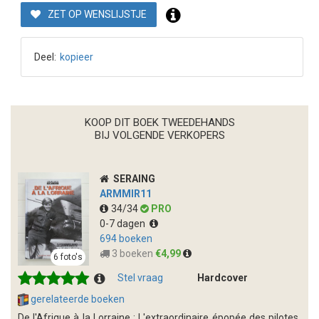
ZET OP WENSLIJSTJE
Deel:
kopieer
KOOP DIT BOEK TWEEDEHANDS
BIJ VOLGENDE VERKOPERS
SERAING
ARMMIR11
34/34
PRO
0-7 dagen
694 boeken
3 boeken
€4,99
6 foto's
Stel vraag
Hardcover
gerelateerde boeken
De l'Afrique à la Lorraine : L'extraordinaire épopée des pilotes