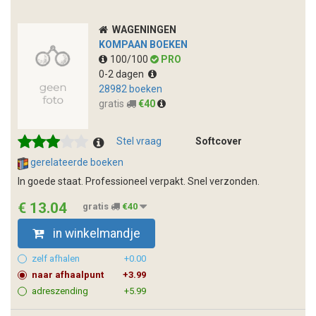
WAGENINGEN
KOMPAAN BOEKEN
100/100
PRO
0-2 dagen
28982 boeken
gratis
€40
Stel vraag
Softcover
gerelateerde boeken
In goede staat. Professioneel verpakt. Snel verzonden.
€ 13.04
gratis
€40
in winkelmandje
zelf afhalen
+0.00
naar afhaalpunt
+3.99
adreszending
+5.99