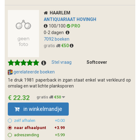
HAARLEM
ANTIQUARIAAT HOVINGH
100/100
PRO
0-2 dagen
7092 boeken
gratis
€50
Stel vraag
Softcover
gerelateerde boeken
1e druk 1981 paperback in zgan staat enkel wat verkleurd op
omslag en wat lichte planksporen
€ 22.32
gratis
€50
in winkelmandje
zelf afhalen
+0.00
naar afhaalpunt
+3.99
adreszending
+5.99