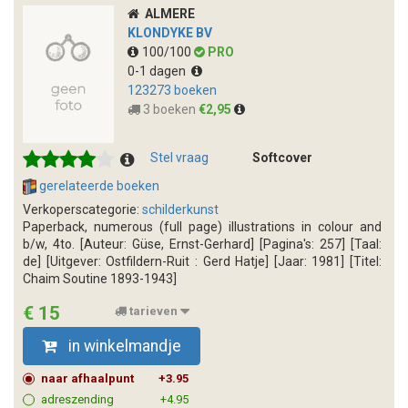
ALMERE
KLONDYKE BV
100/100
PRO
0-1 dagen
123273 boeken
3 boeken
€2,95
Stel vraag
Softcover
gerelateerde boeken
Verkoperscategorie:
schilderkunst
Paperback, numerous (full page) illustrations in colour and
b/w, 4to. [Auteur: Güse, Ernst-Gerhard] [Pagina's: 257] [Taal:
de] [Uitgever: Ostfildern-Ruit : Gerd Hatje] [Jaar: 1981] [Titel:
Chaim Soutine 1893-1943]
€ 15
tarieven
in winkelmandje
naar afhaalpunt
+3.95
adreszending
+4.95