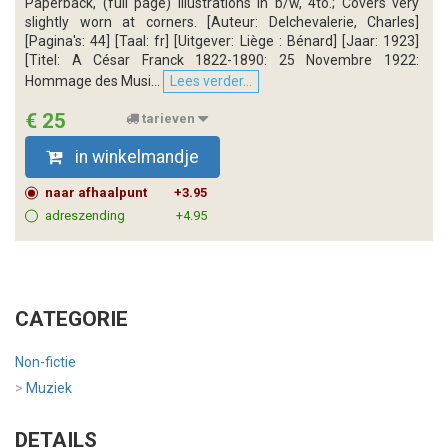
Paperback, (full page) illustrations in b/w, 4to.; Covers very
slightly worn at corners. [Auteur: Delchevalerie, Charles]
[Pagina's: 44] [Taal: fr] [Uitgever: Liège : Bénard] [Jaar: 1923]
[Titel: A César Franck 1822-1890: 25 Novembre 1922:
Hommage des Musi...
Lees verder...
€ 25
tarieven
in winkelmandje
naar afhaalpunt
+3.95
adreszending
+4.95
CATEGORIE
Non-fictie
>
Muziek
DETAILS